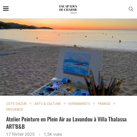
CÔTE D'AZUR
ARTS & CULTURE
EVÈNEMENTS
FRANCE
PROVENCE
Atelier Peinture en Plein Air au Lavandou à Villa Thalassa
ART’B&B
17 février 2025
1,5K
vues