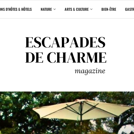
NS D’HÔTES & HÔTELS
NATURE
ARTS & CULTURE
BIEN-ÊTRE
GAST