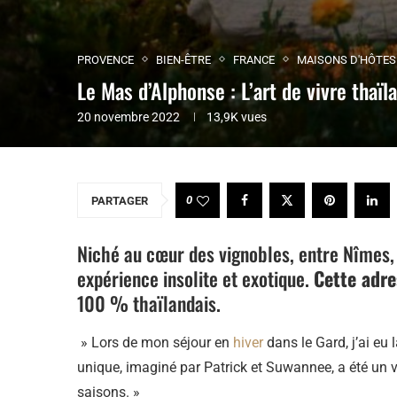
PROVENCE
BIEN-ÊTRE
FRANCE
MAISONS D'HÔTES
Le Mas d’Alphonse : L’art de vivre thaï
20 novembre 2022
13,9K
vues
0
PARTAGER
Niché au cœur des vignobles, entre Nîmes, 
expérience insolite et exotique.
Cette adr
100 % thaïlandais.
» Lors de mon séjour en
hiver
dans le Gard, j’ai e
unique, imaginé par Patrick et Suwannee, a été un v
saisons. »