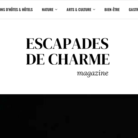
NS D’HÔTES & HÔTELS
NATURE
ARTS & CULTURE
BIEN-ÊTRE
GAST