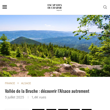
FRANCE
ALSACE
Vallée de la Bruche : découvrir l’Alsace autrement
5 juillet 2025
1,4K
vues